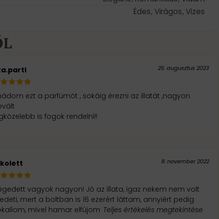
Édes
,
Virágos
,
Vizes
ŐL
25. augusztus 2023
ta.partl
ezt a parfümöt , sokáig érezni az illatát ,nagyon
evált
gközelebb is fogok rendelni!!
8. november 2022
ikolett
égedett vagyok nagyon! Jó az illata, igaz nekem nem volt
edeti, mert a boltban is 16 ezerért láttam, annyiért pedig
okallom, mivel hamar elfújom
Teljes értékelés megtekintése