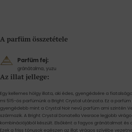
A parfüm összetétele
Parfüm fej:
gránátalma
,
yuzu
Az illat jellege:
Egy kellemes hölgy illata, aki édes, gyengédsére a fiatalságo
mi 515-ös parfümünk a Bright Crystal utánzata. Ez a parfüm
gyengédebb mint a Crystal Noir nevű parfüm ami szintén Ve
származik. A Bright Crystal Donatella Vesrace legjobb virág
kombinációjából készült. Elsőként a fagyos gránátalmat és a 
Ezek a friss tónusok egészen az illat virágos szívébe vezetne