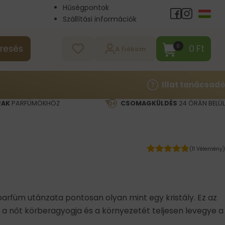
Hűségpontok
Szállítási információk
Nagykereskedelem
Kapcsolat
0
Ft
0
resés
A fiókom
Illat tanácsadó
RAK
PARFÜMÖKHÖZ
CSOMAGKÜLDÉS
24 ÓRÁN BELÜL
(11 Vélemény)
 parfüm utánzata pontosan olyan mint egy kristály. Ez az
 a nőt körberagyogja és a környezetét teljesen levegye a