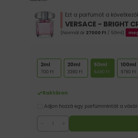
Ezt a parfümöt a következők 
VERSACE - BRIGHT C
(Normál ár
27000
Ft
/ 50ml)
meg
2ml
20ml
50ml
100ml
700
Ft
3390
Ft
6490
Ft
9790
Ft
Raktáron
Adjon hozzá egy parfümmintát a vásárlá
-
+