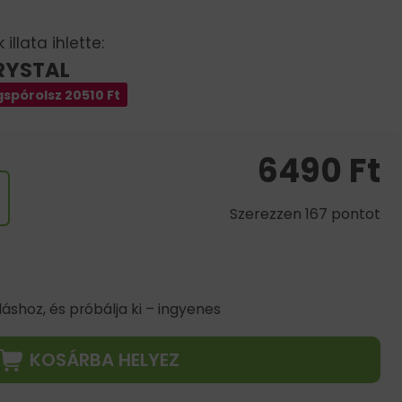
illata ihlette:
RYSTAL
spórolsz
20510
Ft
6490
Ft
Szerezzen 167 pontot
shoz, és próbálja ki – ingyenes
KOSÁRBA HELYEZ