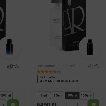
Férfi parfüm – 626 (50ml)
(3)
Illat ihlette:
ARMANI - BLACK CODE
100ml
2ml
20ml
50ml
100ml
6490
Ft