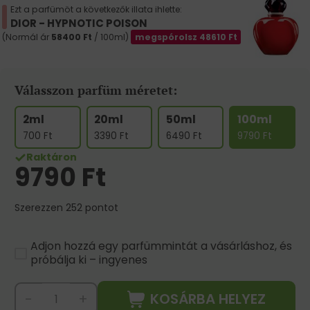
Ezt a parfümöt a következők illata ihlette:
DIOR - HYPNOTIC POISON
(Normál ár
58400
Ft
/ 100ml)
megspórolsz
48610
Ft
Válasszon parfüm méretet:
2ml
20ml
50ml
100ml
700
Ft
3390
Ft
6490
Ft
9790
Ft
Raktáron
9790
Ft
Szerezzen 252 pontot
Adjon hozzá egy parfümmintát a vásárláshoz, és
próbálja ki – ingyenes
KOSÁRBA HELYEZ
-
+