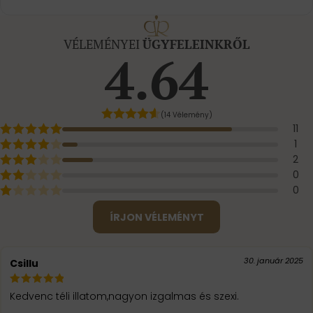
VÉLEMÉNYEI
ÜGYFELEINKRŐL
4.64
(14 Vélemény)
11
1
2
0
0
ÍRJON VÉLEMÉNYT
30. január 2025
Csillu
Kedvenc téli illatom,nagyon izgalmas és szexi.