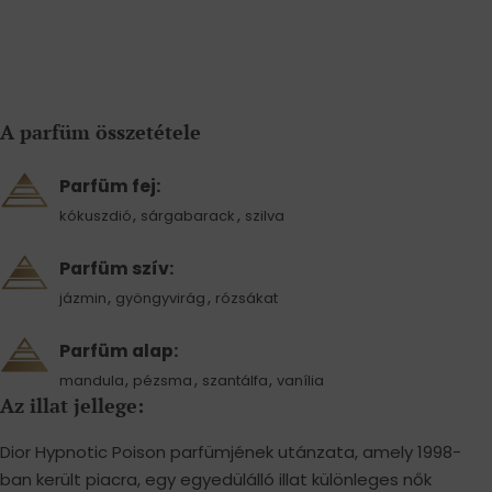
A parfüm összetétele
Parfüm fej:
,
,
kókuszdió
sárgabarack
szilva
Parfüm szív:
,
,
jázmin
gyöngyvirág
rózsákat
Parfüm alap:
,
,
,
mandula
pézsma
szantálfa
vanília
Az illat jellege:
Dior Hypnotic Poison parfümjének utánzata, amely 1998-
ban került piacra, egy egyedülálló illat különleges nők