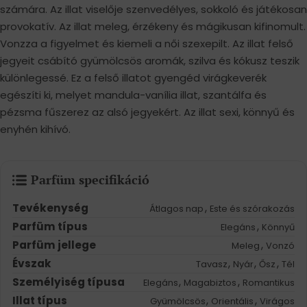
számára. Az illat viselője szenvedélyes, sokkoló és játékosan
provokatív. Az illat meleg, érzékeny és mágikusan kifinomult.
Vonzza a figyelmet és kiemeli a női szexepilt. Az illat felső
jegyeit csábító gyümölcsös aromák, szilva és kókusz teszik
különlegessé. Ez a felső illatot gyengéd virágkeverék
egészíti ki, melyet mandula-vanília illat, szantálfa és
pézsma fűszerez az alsó jegyekért. Az illat sexi, könnyű és
enyhén kihívó.
Parfüm specifikáció
Tevékenység
,
Átlagos nap
Este és szórakozás
Parfüm típus
,
Elegáns
Könnyű
Parfüm jellege
,
Meleg
Vonzó
Évszak
,
,
,
Tavasz
Nyár
Ősz
Tél
Személyiség típusa
,
,
Elegáns
Magabiztos
Romantikus
Illat típus
,
,
Gyümölcsös
Orientális
Virágos