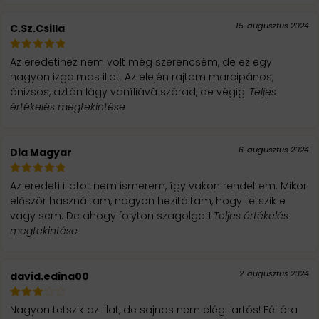
15. augusztus 2024
C.Sz.Csilla
Az eredetihez nem volt még szerencsém, de ez egy
nagyon izgalmas illat. Az elején rajtam marcipános,
ánizsos, aztán lágy vaníliává szárad, de végig
Teljes
értékelés megtekintése
6. augusztus 2024
Dia Magyar
Az eredeti illatot nem ismerem, így vakon rendeltem. Mikor
először használtam, nagyon hezitáltam, hogy tetszik e
vagy sem. De ahogy folyton szagolgatt
Teljes értékelés
megtekintése
2. augusztus 2024
david.edina00
Nagyon tetszik az illat, de sajnos nem elég tartós! Fél óra