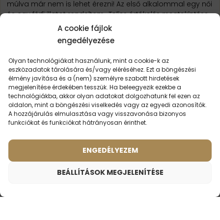
múlva már nem is lehet érezni! Az első alkalommal egy női
és egy férfi illatot rendeltem,
Teljes értékelés megtekintése
A cookie fájlok
engedélyezése
TOVÁBBI ÉRTÉKELÉSEK BETÖLTÉSE
Olyan technológiákat használunk, mint a cookie-k az
eszközadatok tárolására és/vagy eléréséhez. Ezt a böngészési
élmény javítása és a (nem) személyre szabott hirdetések
megjelenítése érdekében tesszük. Ha beleegyezik ezekbe a
technológiákba, akkor olyan adatokat dolgozhatunk fel ezen az
oldalon, mint a böngészési viselkedés vagy az egyedi azonosítók.
LEHET,
HOGY ÉRDEKEL
A hozzájárulás elmulasztása vagy visszavonása bizonyos
funkciókat és funkciókat hátrányosan érinthet.
ENGEDÉLYEZEM
BEÁLLÍTÁSOK MEGJELENÍTÉSE
Női parfüm – 556 (100ml)
9790
Ft
Illat ihlette:
DIOR - HYPNOTIC POISON