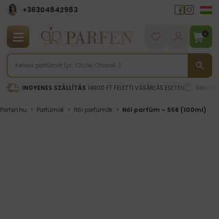
+36304842983
0
INGYENES SZÁLLÍTÁS
14900 FT FELETTI VÁSÁRLÁS ESETÉN
ONLINE
Parfen.hu
>
Parfümök
>
Női parfümök
>
Női parfüm – 556 (100ml)