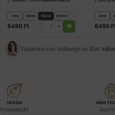
CHANEL - COCO MADEMOISELLE
DOLCE &
2ml
20ml
50ml
100ml
2ml
6490
Ft
6490
F
Tanácsra van szüksége az illat
vála
VEGÁN
NEM TES
FOGALMAZÁS
ÁLLAT