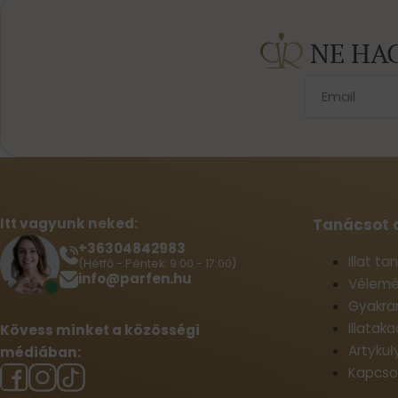
NE HA
Itt vagyunk neked:
Tanácsot 
+36304842983
Illat t
(Hétfő - Péntek: 9:00 - 17:00)
info@parfen.hu
Vélemé
Gyakran
Illatak
Kövess minket a közösségi
Artykuł
médiában:
Kapcso