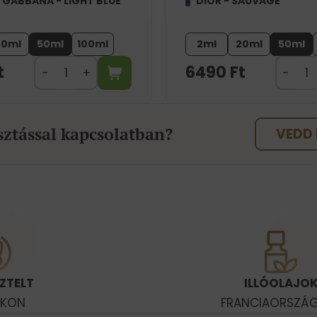
 GABBANA - LIGHT BLUE
DIOR - SAUVAGE
20ml
50ml
100ml
2ml
20ml
50ml
t
6490
Ft
sztással kapcsolatban?
VEDD 
ZTELT
ILLÓOLAJO
OKON
FRANCIAORSZÁ