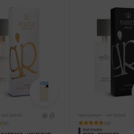
– 501 (50ml)
Férfi parfüm – 401 (50ml)
(19)
(18)
:
Illat ihlette: