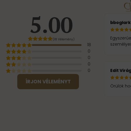
5.00
bboglark
Egyszerűe
(18 Vélemény)
személyes
18
0
0
0
Edit Virá
0
ÍRJON VÉLEMÉNYT
Örülök ho