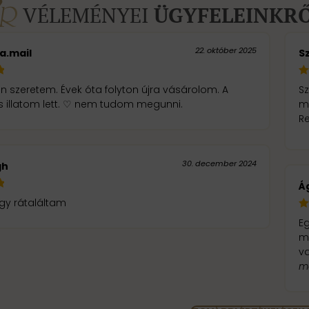
VÉLEMÉNYEI
ÜGYFELEINKR
22. október 2025
a.mail
Sz
n szeretem. Évek óta folyton újra vásárolom. A
Sz
 illatom lett. ♡ nem tudom megunni.
m
R
30. december 2024
gh
Á
gy rátaláltam
E
mi
v
m