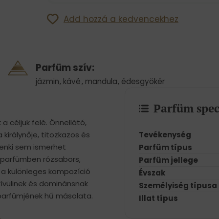
Add hozzá a kedvencekhez
Parfüm szív:
jázmin
,
kávé
,
mandula
,
édesgyökér
Parfüm spec
 céljuk felé. Önnellátó,
Tevékenység
 királynője, titozkazos és
 senki sem ismerhet
Parfüm típus
A parfümben rózsabors,
Parfüm jellege
Ez a különleges kompozíció
Évszak
dkívülinek és dominánsnak
Személyiség típusa
ű parfümjének hű másolata.
Illat típus