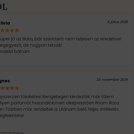
ŐL
2. július 2025
ilvia
uper jó az illata, bár szerintem nem teljesen az eredetivel
egegyező, de nagyon tetszik!
endeld bátran!
23. november 2024
gnes
gyszerűen tökéletes! Rengetegen kérdezték már tőlem
lyen parfümöt használok,mert elképesztően finom illata
an. Többen már rendeltek is utánam belő
Teljes értékelés
egtekintése