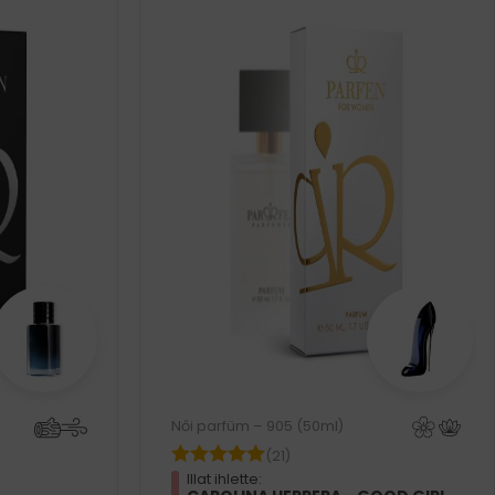
Női parfüm – 905 (50ml)
(21)
Illat ihlette: