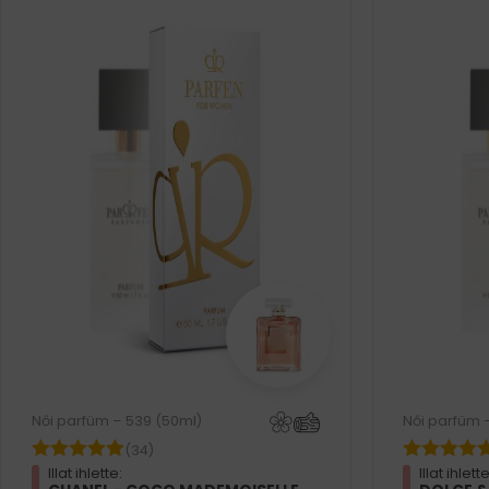
Női parfüm – 539 (50ml)
Női parfüm 
(34)
Illat ihlette:
Illat ihlette