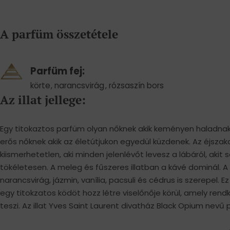
A parfüm összetétele
Parfüm fej:
körte
,
narancsvirág
,
rózsaszín bors
Az illat jellege:
Egy titokaztos parfüm olyan nőknek akik keményen haladnak a
erős nőknek akik az életútjukon egyedül küzdenek. Az éjszaka
kiismerhetetlen, aki minden jelenlévőt levesz a lábáról, akit
tökéletesen. A meleg és fűszeres illatban a kávé dominál. 
narancsvirág, jázmin, vanília, pacsuli és cédrus is szerepel. 
egy titokzatos ködöt hozz létre viselőnője körül, amely ren
teszi. Az illat Yves Saint Laurent divatház Black Opium nev