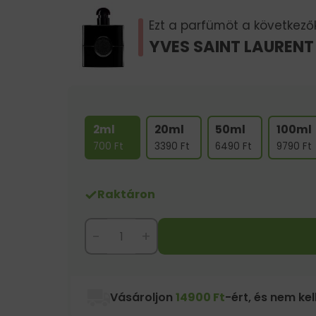
Ezt a parfümöt a következők 
YVES SAINT LAURENT
2ml
20ml
50ml
100ml
700
Ft
3390
Ft
6490
Ft
9790
Ft
Raktáron
-
+
Vásároljon
14900 Ft
-ért, és nem kell