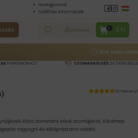
Hűségpontok
Szállítási információk
Nagykereskedelem
Kapcsolat
0
Ft
0
resés
A fiókom
Illat tanácsadó
RAK
PARFÜMÖKHÖZ
CSOMAGKÜLDÉS
24 ÓRÁN BELÜL
a)
(18 Vélemény)
álynőjének illata domináns kávé aromájával. Alkalmas
igazán ragyogni és elkápráztatni valakit.