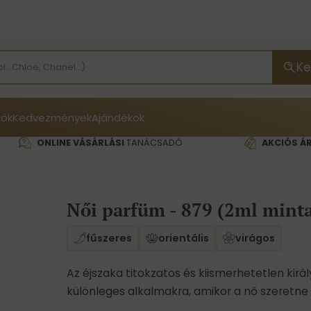
Ke
ök
Kedvezmények
Ajándékok
ONLINE VÁSÁRLÁSI
TANÁCSADÓ
AKCIÓS Á
Női parfüm - 879 (2ml mint
fűszeres
orientális
virágos
Az éjszaka titokzatos és kiismerhetetlen kir
különleges alkalmakra, amikor a nő szeretne 