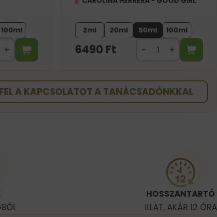
CAROLINA HERRERA - GOOD GIRL
100ml
2ml
20ml
50ml
100ml
6490
Ft
FEL A KAPCSOLATOT A TANÁCSADÓNKKAL
K
HOSSZANTARTÓ
GBÓL
ILLAT, AKÁR 12 ÓRA