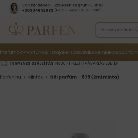
Van kérdésed? Szívesen segítünk Önnek
+36304842983
(Hétfő - Péntek: 9:00 - 17:00)
Parfümök
Parfümök listája
Minták
Illatakadémia
Mosóparfüm
INGYENES SZÁLLÍTÁS
14900 FT FELETTI VÁSÁRLÁS ESETÉN
Parfen.hu
>
Minták
>
Női parfüm – 879 (2ml minta)