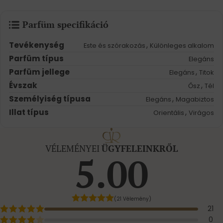
Parfüm specifikáció
Tevékenység
,
Este és szórakozás
Különleges alkalom
Parfüm típus
Elegáns
Parfüm jellege
,
Elegáns
Titok
Évszak
,
Ősz
Tél
Személyiség típusa
,
Elegáns
Magabiztos
Illat típus
,
Orientális
Virágos
VÉLEMÉNYEI
ÜGYFELEINKRŐL
5.00
(21 Vélemény)
21
0