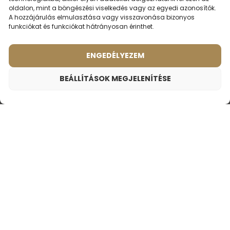
oldalon, mint a böngészési viselkedés vagy az egyedi azonosítók.
Nagyon finom illat. Imádom.
A hozzájárulás elmulasztása vagy visszavonása bizonyos
funkciókat és funkciókat hátrányosan érinthet.
7. január 2025
Vilk Istvánné
ENGEDÉLYEZEM
Nagyon finom, tartós illat.máskor is fogok rendelni.Nagyon
BEÁLLÍTÁSOK MEGJELENÍTÉSE
korrekt , gyors cég.Rendeltem többször is, és nem utoljára.
Női parfüm – 905 (2ml minta)
TOVÁBBI ÉRTÉKELÉSEK BETÖLTÉSE
700
Ft
Illat ihlette:
CAROLINA HERRERA - GOOD GIRL
LEHET,
HOGY ÉRDEKEL