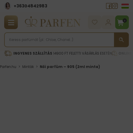
+36304842983
0
INGYENES SZÁLLÍTÁS
14900 FT FELETTI VÁSÁRLÁS ESETÉN
ONLINE
Parfen.hu
>
Minták
>
Női parfüm – 905 (2ml minta)