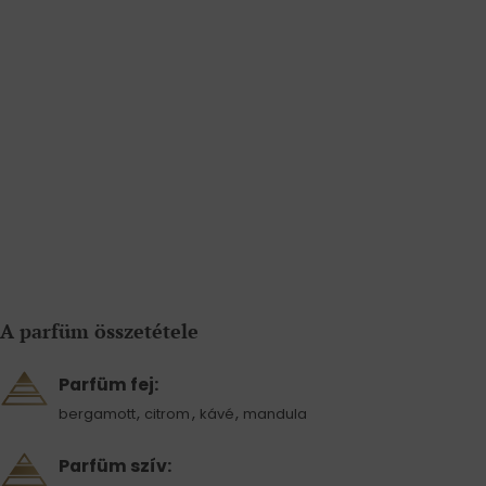
A parfüm összetétele
Parfüm fej:
,
,
,
bergamott
citrom
kávé
mandula
Parfüm szív: