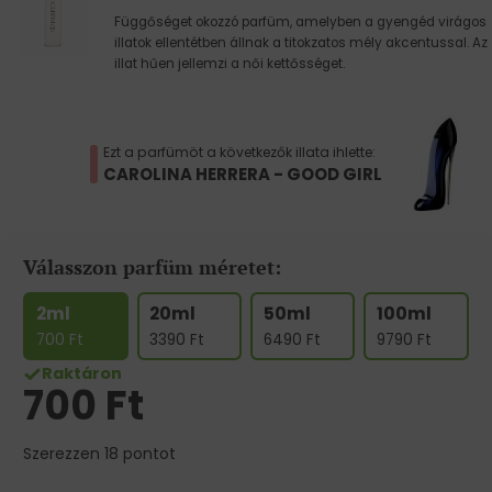
Függőséget okozzó parfüm, amelyben a gyengéd virágos
illatok ellentétben állnak a titokzatos mély akcentussal. Az
illat hűen jellemzi a női kettősséget.
Ezt a parfümöt a következők illata ihlette:
CAROLINA HERRERA - GOOD GIRL
Válasszon parfüm méretet:
2ml
20ml
50ml
100ml
700
Ft
3390
Ft
6490
Ft
9790
Ft
Raktáron
700
Ft
Szerezzen 18 pontot