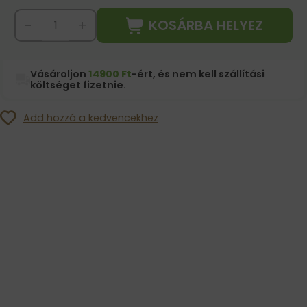
KOSÁRBA HELYEZ
-
+
Vásároljon
14900 Ft
-ért, és nem kell szállítási
költséget fizetnie.
Add hozzá a kedvencekhez