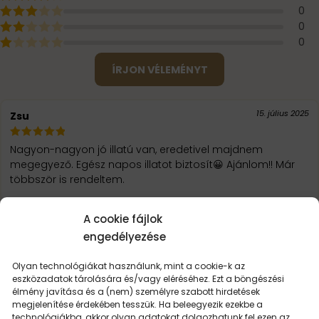
0
0
0
ÍRJON VÉLEMÉNYT
15. július 2025
Zsu
Nagyon-nagyon jó illatú van, eredetivel majdnem
megegyező. Egész napos illatot biztosít😀 Ajánlom!! Már
többször is rendeltem.
A cookie fájlok
5. június 2025
Horvâth Tímea Szilvia
engedélyezése
Szuper termékek
Olyan technológiákat használunk, mint a cookie-k az
eszközadatok tárolására és/vagy eléréséhez. Ezt a böngészési
élmény javítása és a (nem) személyre szabott hirdetések
31. január 2025
Lídia
megjelenítése érdekében tesszük. Ha beleegyezik ezekbe a
technológiákba, akkor olyan adatokat dolgozhatunk fel ezen az