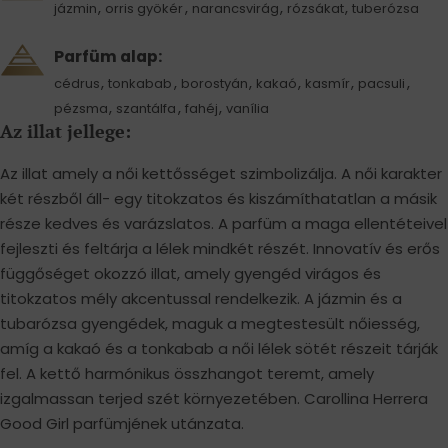
,
,
,
,
jázmin
orris gyökér
narancsvirág
rózsákat
tuberózsa
Parfüm alap:
,
,
,
,
,
,
cédrus
tonkabab
borostyán
kakaó
kasmír
pacsuli
,
,
,
pézsma
szantálfa
fahéj
vanília
Az illat jellege:
Az illat amely a női kettősséget szimbolizálja. A női karakter
két részből áll- egy titokzatos és kiszámíthatatlan a másik
része kedves és varázslatos. A parfüm a maga ellentéteivel
fejleszti és feltárja a lélek mindkét részét. Innovatív és erős
függőséget okozzó illat, amely gyengéd virágos és
titokzatos mély akcentussal rendelkezik. A jázmin és a
tubarózsa gyengédek, maguk a megtestesült nőiesség,
amíg a kakaó és a tonkabab a női lélek sötét részeit tárják
fel. A kettő harmónikus összhangot teremt, amely
izgalmassan terjed szét környezetében. Carollina Herrera
Good Girl parfümjének utánzata.