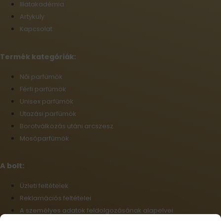
Illatakadémia
Artykuły
Kapcsolat
Termék kategóriák:
Női parfümök
Férfi parfümök
Unisex parfümök
Utazási parfümök
Borotválkozás utáni arcszesz
Mosóparfümök
A bolt:
Üzleti feltételek
Reklamációs feltételei
A személyes adatok feldolgozásának alapelvei