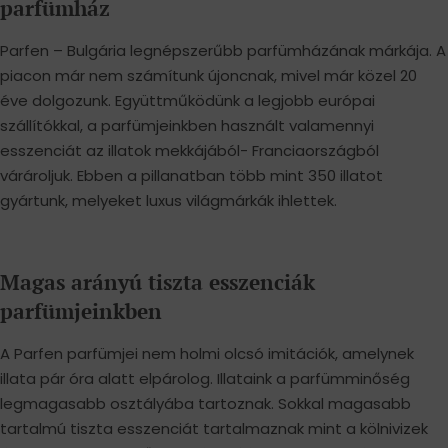
parfümház
Parfen – Bulgária legnépszerűbb parfümházának márkája. A
piacon már nem számítunk újoncnak, mivel már közel 20
éve dolgozunk. Együttműködünk a legjobb európai
szállítókkal, a parfümjeinkben használt valamennyi
esszenciát az illatok mekkájából- Franciaországból
várároljuk. Ebben a pillanatban több mint 350 illatot
gyártunk, melyeket luxus világmárkák ihlettek.
Magas arányú tiszta esszenciák
parfümjeinkben
A Parfen parfümjei nem holmi olcsó imitációk, amelynek
illata pár óra alatt elpárolog. Illataink a parfümminőség
legmagasabb osztályába tartoznak. Sokkal magasabb
tartalmú tiszta esszenciát tartalmaznak mint a kölnivizek