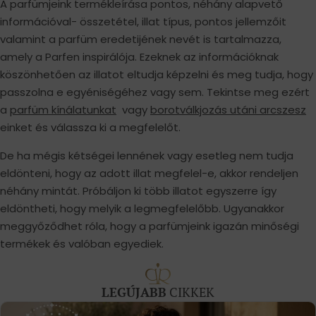
A parfümjeink termékleírása pontos, néhány alapvető
információval- összetétel, illat típus, pontos jellemzőit
valamint a parfüm eredetijének nevét is tartalmazza,
amely a Parfen inspirálója. Ezeknek az információknak
köszönhetően az illatot eltudja képzelni és meg tudja, hogy
passzolna e egyéniségéhez vagy sem. Tekintse meg ezért
a
parfüm kínálatunkat
vagy
borotválkjozás utáni arcszesz
einket és válassza ki a megfelelőt.
De ha mégis kétségei lennének vagy esetleg nem tudja
eldönteni, hogy az adott illat megfelel-e, akkor rendeljen
néhány mintát. Próbáljon ki több illatot egyszerre így
eldöntheti, hogy melyik a legmegfelelőbb. Ugyanakkor
meggyőződhet róla, hogy a parfümjeink igazán minőségi
termékek és valóban egyediek.
LEGÚJABB
CIKKEK