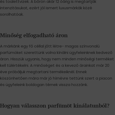
és toalettvizek. A bőrön akár 12 óárig is megtartják
intenzitásukat, ezért jól ismert luxusmárkák közé
sorolhatóak.
Minőség elfogadható áron
A márkánk egy fő céllal jőtt létre- magas színvonalú
parfümöket szerettünk volna kínálni ügyfeleinknek kedvező
áron. Hisszük ugyanis, hogy nem minden minőségi terméket
kell túlértékelni. A minőséget és a kevező árainkat már 20
éve próbáljuk megtartani termékeiknél. Ennek
köszönhetően mára már jó hírnévre tettünk szert a piacon
és ügyfeleink boldogan térnek vissza hozzánk.
Hogyan válasszon parfümöt kínálatunból?