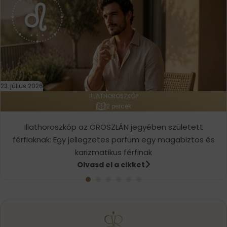
23. július 2026
ILLATHOROSZKÓP
2 percek
Illathoroszkóp az OROSZLÁN jegyében született
férfiaknak: Egy jellegzetes parfüm egy magabiztos és
karizmatikus férfinak
Olvasd el a cikket