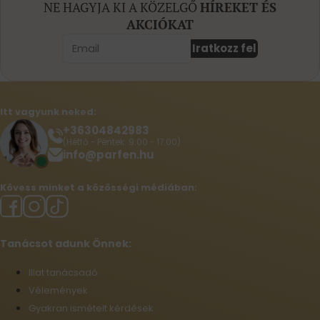
NE HAGYJA KI A KÖZELGŐ
HÍREKET ÉS
AKCIÓKAT
Iratkozz fel
Itt vagyunk neked:
+36304842983
(Hétfő - Péntek: 9:00 - 17:00)
info@parfen.hu
Kövess minket a közösségi médiában:
Tanácsot adunk Önnek:
Illat tanácsadó
Vélemények
Gyakran ismételt kérdések