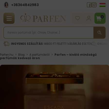
+36304842983
0
INGYENES SZÁLLÍTÁS
14900 FT FELETTI VÁSÁRLÁS ESETÉN
ONLINE
Parfen.hu
>
Blog
>
A parfümökről
>
Parfen – kiváló minőségű
parfümök kedvező áron