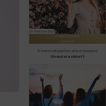
30. március 2023
A PARFÜMÖKRŐL
3 percek
5 menő női parfüm erre a tavaszra
Olvasd el a cikket