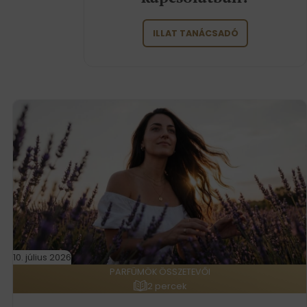
ILLAT TANÁCSADÓ
10. július 2026
PARFÜMÖK ÖSSZETEVŐI
2 percek