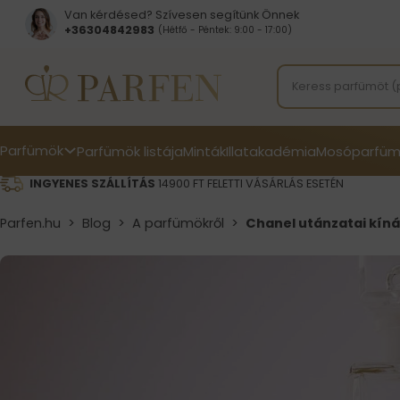
Van kérdésed? Szívesen segítünk Önnek
+36304842983
(Hétfő - Péntek: 9:00 - 17:00)
Parfümök
Parfümök listája
Minták
Illatakadémia
Mosóparfüm
INGYENES SZÁLLÍTÁS
14900 FT FELETTI VÁSÁRLÁS ESETÉN
Parfen.hu
>
Blog
>
A parfümökről
>
Chanel utánzatai kín