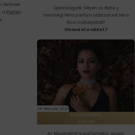
 férfinek
Újdonságunk: Milyen az illata y
t a
Parfen
minőségi Nina parfüm utánzatunk Nina
s
Ricci műhelyéből?
Olvasd el a cikket
29. február 2020
A PARFÜMÖKRŐL
2 percek
Az ékszerektől a parfümökig. Avagy