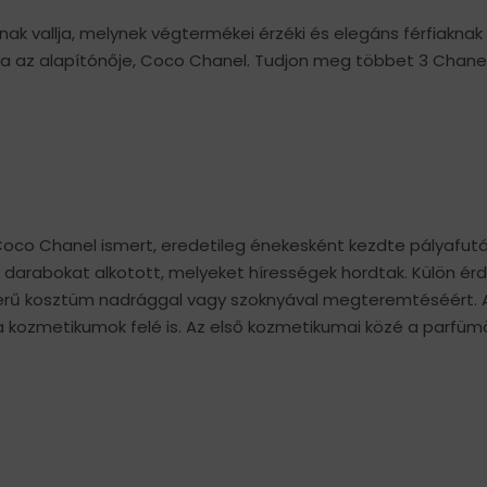
 vallja, melynek végtermékei érzéki és elegáns férfiaknak
aga az alapítónője, Coco Chanel. Tudjon meg többet 3 Chane
oco Chanel ismert, eredetileg énekesként kezdte pályafutá
i darabokat alkotott, melyeket hírességek hordtak. Külön é
yszerű kosztüm nadrággal vagy szoknyával megteremtéséért. 
e a kozmetikumok felé is. Az első kozmetikumai közé a parfüm