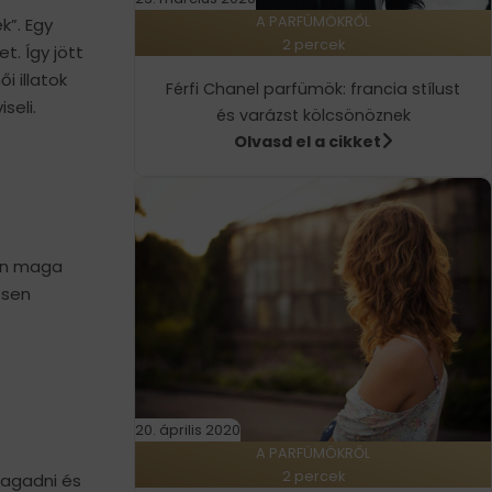
A PARFÜMÖKRŐL
k”. Egy
2 percek
t. Így jött
i illatok
Férfi Chanel parfümök: francia stílust
seli.
és varázst kölcsönöznek
Olvasd el a cikket
yen maga
ssen
20. április 2020
A PARFÜMÖKRŐL
2 percek
ragadni és