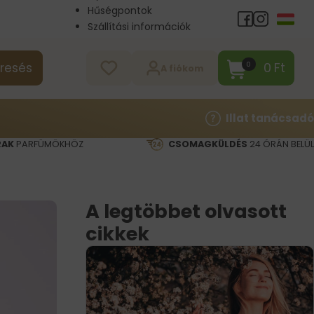
Hűségpontok
Szállítási információk
Nagykereskedelem
Kapcsolat
0
Ft
0
resés
A fiókom
Illat tanácsadó
RAK
PARFÜMÖKHÖZ
CSOMAGKÜLDÉS
24 ÓRÁN BELÜL
A legtöbbet olvasott
cikkek