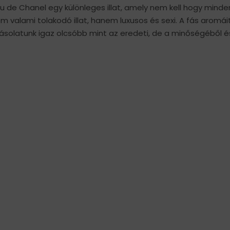
eu de Chanel egy különleges illat, amely nem kell hogy minden
Nem valami tolakodó illat, hanem luxusos és sexi. A fás aromái
solatunk igaz olcsóbb mint az eredeti, de a minőségéből é