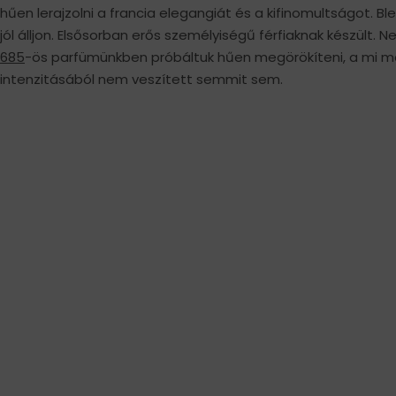
hűen lerajzolni a francia elegangiát és a kifinomultságot. Bl
jól álljon. Elsősorban erős személyiségű férfiaknak készült. 
685
-ös parfümünkben próbáltuk hűen megörökíteni, a mi má
intenzitásából nem veszített semmit sem.