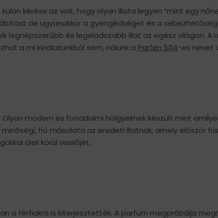
ülön kérése az volt, hogy olyan illata legyen “mint egy nőne
, csábítást de ugyanakkor a gyengédséget és a sebezhetősége
ik legnépszerűbb és legeladotabb illat az egész világon. A nő
zhat a mi kínálatunkból sem, nálunk a
Parfen 504
-es nevet vi
 Olyan modern és forradalmi hölgyeknek készült mint amil
ló minőségi, hű másolata az eredeti illatnak, amely először fri
kkal öleli körül viselőjét.
an a férfiakra is kiterjesztették. A parfüm megpróbálja meg