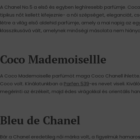
A Chanel No.5 a első és egyben leghíresebb parfümje. Coco k
tipikus nőt kellett kifejeznie- a női szépséget, eleganciát
létre a világ első aldehid parfümje, amely a mai napig az egy
klasszikusává vált, amelynek minőségi másolata nem hiányo
Coco Mademoisellle
A Coco Mademoiselle parfümöt maga Coco Chanell ihlette.
Coco volt. Kínálatunkban a
Parfen 539
-es nevet viseli. Kivá
megérinti az érzékeit, majd édes virágokkal és orientális hango
Bleu de Chanel
Bár a Chanel eredetileg női márka volt, a figyelmük hamaros