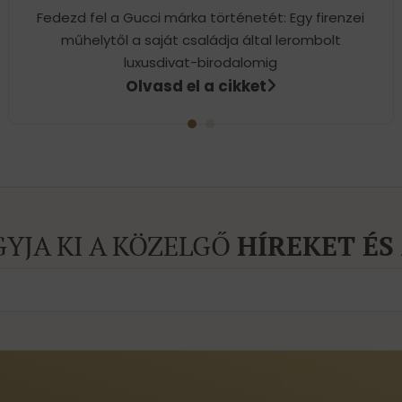
Fedezd fel a Gucci márka történetét: Egy firenzei
műhelytől a saját családja által lerombolt
luxusdivat-birodalomig
Olvasd el a cikket
GYJA KI A KÖZELGŐ
HÍREKET ÉS