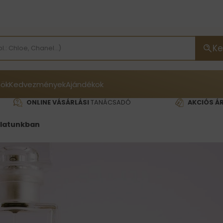
Ke
ök
Kedvezmények
Ajándékok
ONLINE VÁSÁRLÁSI
TANÁCSADÓ
AKCIÓS Á
álatunkban