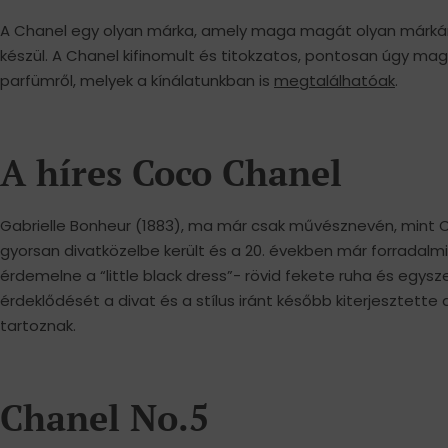
A Chanel egy olyan márka, amely maga magát olyan márkának
készül. A Chanel kifinomult és titokzatos, pontosan úgy m
parfümről, melyek a kínálatunkban is
megtalálhatóak
.
A híres Coco Chanel
Gabrielle Bonheur (1883), ma már csak művésznevén, mint C
gyorsan divatközelbe került és a 20. években már forradalm
érdemelne a “little black dress”- rövid fekete ruha és eg
érdeklődését a divat és a stílus iránt később kiterjesztett
tartoznak.
Chanel No.5