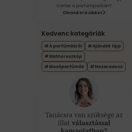
Cartier a parfümiparban?
Olvasd el a cikket
Kedvenc kategóriák
A parfümökről
Ajándék tipp
Illathoroszkóp
Mosóparfümök
Nezaradené
Tanácsra van szüksége az
illat
választással
kapcsolatban?