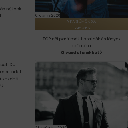
 és nőknek
l
6. április 2020
A PARFÜMÖKRŐL
1 Egy perc
TOP női parfümök fiatal nők és lányok
számára
Olvasd el a cikket
sát. De
rdemrendet
A kezdeti
ök
23. március 2020