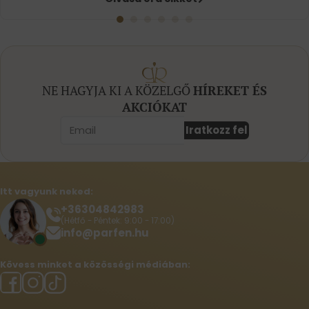
NE HAGYJA KI A KÖZELGŐ
HÍREKET ÉS
AKCIÓKAT
Iratkozz fel
Itt vagyunk neked:
+36304842983
(Hétfő - Péntek: 9:00 - 17:00)
info@parfen.hu
Kövess minket a közösségi médiában: