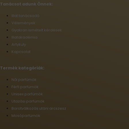
Tanácsot adunk Önnek:
Illat tanácsadó
Vélemények
Gyakran ismételt kérdések
Illatakadémia
Artykuły
Kapcsolat
Termék kategóriák:
Női parfümök
Férfi parfümök
Unisex parfümök
Utazási parfümök
Borotválkozás utáni arcszesz
Mosóparfümök