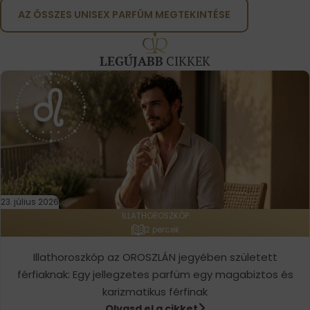
AZ ÖSSZES UNISEX PARFÜM MEGTEKINTÉSE
LEGÚJABB
CIKKEK
23. július 2026
ILLATHOROSZKÓP
2 percek
Illathoroszkóp az OROSZLÁN jegyében született
férfiaknak: Egy jellegzetes parfüm egy magabiztos és
karizmatikus férfinak
Olvasd el a cikket