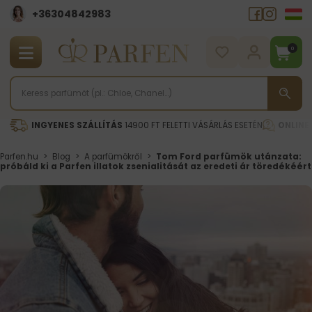
+36304842983
0
INGYENES SZÁLLÍTÁS
14900 FT FELETTI VÁSÁRLÁS ESETÉN
ONLINE
Parfen.hu
>
Blog
>
A parfümökről
>
Tom Ford parfümök utánzata:
próbáld ki a Parfen illatok zsenialitását az eredeti ár töredékéért