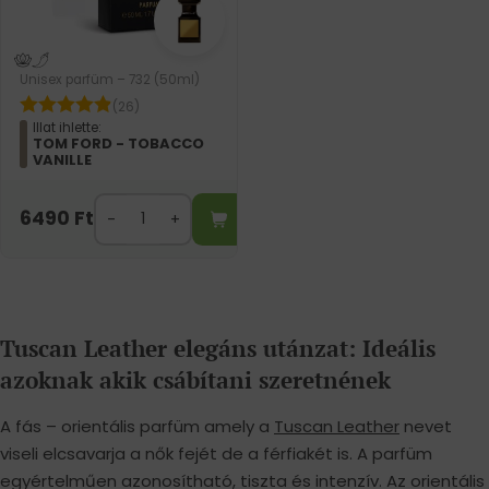
Unisex parfüm – 732 (50ml)
(26)
Illat ihlette:
TOM FORD - TOBACCO
VANILLE
6490
Ft
Tuscan Leather elegáns utánzat: Ideális
azoknak akik csábítani szeretnének
A fás – orientális parfüm amely a
Tuscan Leather
nevet
viseli elcsavarja a nők fejét de a férfiakét is. A parfüm
egyértelműen azonosítható, tiszta és intenzív. Az orientális