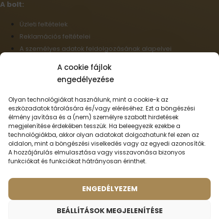
A bolt:
Üzleti feltételek
Reklamációs feltételei
A személyes adatok feldolgozásának alapelvei
Szállítási információk
A cookie fájlok
Cookie-fájlok
engedélyezése
Nagykereskedelem
Elállás a szerződéstől
Olyan technológiákat használunk, mint a cookie-k az
eszközadatok tárolására és/vagy eléréséhez. Ezt a böngészési
élmény javítása és a (nem) személyre szabott hirdetések
Magyar
megjelenítése érdekében tesszük. Ha beleegyezik ezekbe a
technológiákba, akkor olyan adatokat dolgozhatunk fel ezen az
Szállítási lehetőségek:
oldalon, mint a böngészési viselkedés vagy az egyedi azonosítók.
A hozzájárulás elmulasztása vagy visszavonása bizonyos
funkciókat és funkciókat hátrányosan érinthet.
Fizetési lehetőségek:
ENGEDÉLYEZEM
© 2026 - Minden jog fenntartva.
BEÁLLÍTÁSOK MEGJELENÍTÉSE