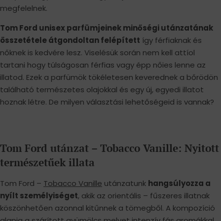
megfelelnek.
Tom Ford unisex parfümjeinek minőségi utánzatának
összetétele átgondoltan felépített
így férfiaknak és
nőknek is kedvére lesz. Viselésük során nem kell attíol
tartani hogy túlságosan férfias vagy épp nőies lenne az
illatod. Ezek a parfümök tökéletesen keverednek a bőrödön
található természetes olajokkal és egy új, egyedi illatot
hoznak létre. De milyen választási lehetőségeid is vannak?
Tom Ford utánzat – Tobacco Vanille: Nyitott
természetűek illata
Tom Ford –
Tobacco Vanille
utánzatunk
hangsúlyozza a
nyílt személyiséget
, akik az orientális – fűszeres illatnak
köszönhetően azonnal kitűnnek a tömegből. A kompozíció
alapja a szárított gyümölcs melyet intenzív fás aromákkal