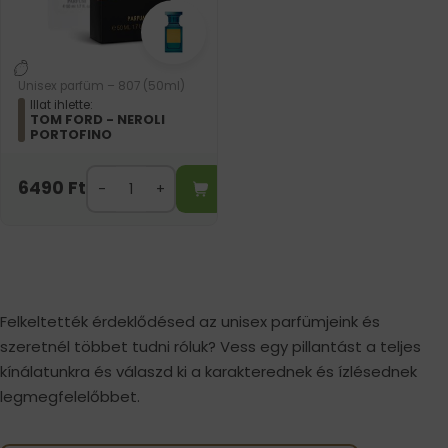
Unisex parfüm – 807 (50ml)
Illat ihlette:
TOM FORD - NEROLI
PORTOFINO
6490
Ft
Felkeltették érdeklődésed az unisex parfümjeink és
szeretnél többet tudni róluk? Vess egy pillantást a teljes
kínálatunkra és válaszd ki a karakterednek és ízlésednek
legmegfelelőbbet.