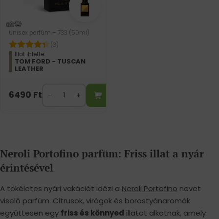
Unisex parfüm – 733 (50ml)
(3)
Illat ihlette:
TOM FORD - TUSCAN
LEATHER
6490
Ft
Neroli Portofino parfüm: Friss illat a nyár
érintésével
A tökéletes nyári vakációt idézi a
Neroli Portofino
nevet
viselő parfüm. Citrusok, virágok és borostyánaromák
együttesen egy
friss és könnyed
illatot alkotnak, amely