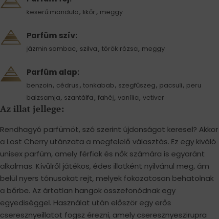
,
,
keserű mandula
likőr
meggy
Parfüm szív:
,
,
,
jázmin sambac
szilva
török ​​rózsa
meggy
Parfüm alap:
,
,
,
,
,
benzoin
cédrus
tonkabab
szegfűszeg
pacsuli
peru
,
,
,
,
balzsamja
szantálfa
fahéj
vanília
vetiver
Az illat jellege:
Rendhagyó parfümöt, szó szerint újdonságot keresel? Akkor
a Lost Cherry utánzata a megfelelő választás. Ez egy kiváló
unisex parfüm, amely férfiak és nők számára is egyaránt
alkalmas. Kívülről játékos, édes illatként nyilvánul meg, ám
belül nyers tónusokat rejt, melyek fokozatosan behatolnak
a bőrbe. Az ártatlan hangok összefonódnak egy
egyediséggel. Használat után először egy erős
cseresznyeillatot fogsz érezni, amely cseresznyeszirupra