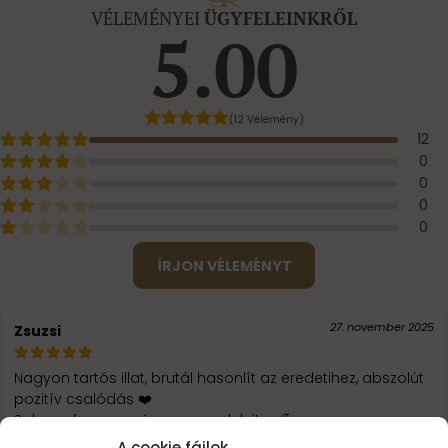
VÉLEMÉNYEI
ÜGYFELEINKRŐL
5.00
(12 Vélemény)
12
0
0
0
0
ÍRJON VÉLEMÉNYT
27. november 2025
Zsuzsi
Nagyon tartós illat, brutál hasonlít az eredetihez, abszolút
pozitív csalódás ❤️
Sokszor fogom még megrendelni! ☺️🍒
A cookie fájlok