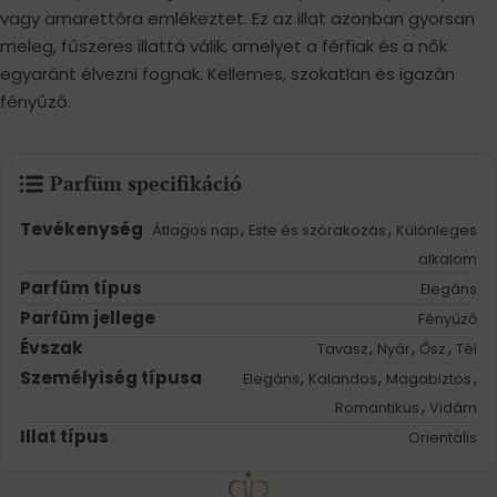
vagy amarettóra emlékeztet. Ez az illat azonban gyorsan
meleg, fűszeres illattá válik, amelyet a férfiak és a nők
egyaránt élvezni fognak. Kellemes, szokatlan és igazán
fényűző.
Parfüm specifikáció
Tevékenység
,
,
Átlagos nap
Este és szórakozás
Különleges
alkalom
Parfüm típus
Elegáns
Parfüm jellege
Fényűző
Évszak
,
,
,
Tavasz
Nyár
Ősz
Tél
Személyiség típusa
,
,
,
Elegáns
Kalandos
Magabiztos
,
Romantikus
Vidám
Illat típus
Orientális