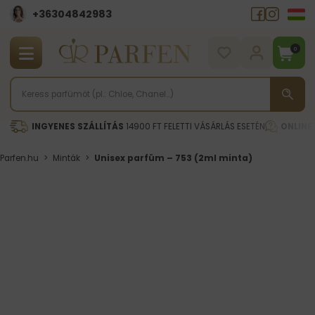
+36304842983
0
INGYENES SZÁLLÍTÁS
14900 FT FELETTI VÁSÁRLÁS ESETÉN
ONLINE
Parfen.hu
>
Minták
>
Unisex parfüm – 753 (2ml minta)