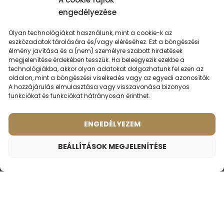
engedélyezése
30. október 2025
schmaldominika
Olyan technológiákat használunk, mint a cookie-k az
Imádom! Gyakran megkérdezik mivel fújom be magam.
eszközadatok tárolására és/vagy eléréséhez. Ezt a böngészési
élmény javítása és a (nem) személyre szabott hirdetések
Harmadjára fogom újravenni😍🥰
megjelenítése érdekében tesszük. Ha beleegyezik ezekbe a
technológiákba, akkor olyan adatokat dolgozhatunk fel ezen az
oldalon, mint a böngészési viselkedés vagy az egyedi azonosítók.
21. november 2024
Gálné Biró Erzsébet
A hozzájárulás elmulasztása vagy visszavonása bizonyos
funkciókat és funkciókat hátrányosan érinthet.
Nagyon jó illat. Szuper tartós.
ENGEDÉLYEZEM
17. október 2024
Morzsa
BEÁLLÍTÁSOK MEGJELENÍTÉSE
Imádom, egészen különleges, egyedi illat, amit sokan
körülöttem lakásillatosítónak gondolnak, talán ezért is
Unisex parfüm – 753 (2ml minta)
700
Ft
került az uniszex kategóriába. Férfin nem
Teljes értékelés
Illat ihlette:
TOM FORD - LOST CHERRY
megtekintése