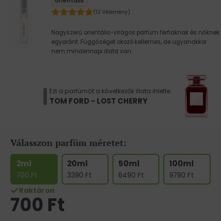
orientális
(12 Vélemény)
Nagyszerű orientális-virágos parfüm férfiaknak és nőknek
egyaránt. Függőséget okozó kellemes, de ugyanakkor
nem mindennapi illata van.
Ezt a parfümöt a következők illata ihlette:
TOM FORD - LOST CHERRY
Válasszon parfüm méretet:
2ml
20ml
50ml
100ml
700
Ft
3390
Ft
6490
Ft
9790
Ft
Raktáron
700
Ft