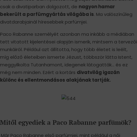
csak a divatiparban dolgozott, de
nagyon hamar
bekerült a parfümgyártás világába is
. Ma valószínűleg
divatdarabjainál híresebbek parfümjei.
Paco Rabanne személyét azonban ma inkább a médiában
tett vitatott kijelentései alapján ismerik, mintsem a tervezői
munkáiról. Például azt állította, hogy több életet is leélt,
míg előző életeiben ismerte Jézust, többször látta Istent,
meggyilkolta Tutanhamont, idegenek látogatták… és ez
még nem minden. Ezért a kortárs
divatvilág igazán
különc és ellentmondásos alakjának tartják.
Mitől egyediek a Paco Rabanne parfümök?
Már Paco Rabanne első parfümjei, mint például a női