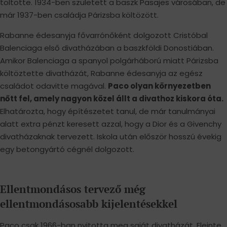
töltötte. 1934-ben született a baszk Pasajes városában, de
már 1937-ben családja Párizsba költözött.
Rabanne édesanyja fővarrónőként dolgozott Cristóbal
Balenciaga első divatházában a baszkföldi Donostiában.
Amikor Balenciaga a spanyol polgárháború miatt Párizsba
költöztette divatházát, Rabanne édesanyja az egész
családot odavitte magával.
Paco olyan környezetben
nőtt fel, amely nagyon közel állt a divathoz kiskora óta.
Elhatározta, hogy építészetet tanul, de már tanulmányai
alatt extra pénzt keresett azzal, hogy a Dior és a Givenchy
divatházaknak tervezett. Iskola után először hosszú évekig
egy betongyártó cégnél dolgozott.
Ellentmondásos tervező még
ellentmondásosabb kijelentésekkel
Paco csak 1966-ban nyitotta meg saját divatházát. Eleinte