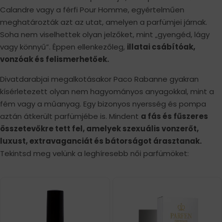
Calandre vagy a férfi Pour Homme, egyértelműen
meghatározták azt az utat, amelyen a parfümjei járnak.
Soha nem viselhettek olyan jelzőket, mint „gyengéd, lágy
vagy könnyű”. Éppen ellenkezőleg,
illatai csábítóak,
vonzóak és felismerhetőek.
Divatdarabjai megalkotásakor Paco Rabanne gyakran
kísérletezett olyan nem hagyományos anyagokkal, mint a
fém vagy a műanyag. Egy bizonyos nyersség és pompa
aztán átkerült parfümjébe is. Mindent
a fás és fűszeres
összetevőkre tett fel, amelyek szexuális vonzerőt,
luxust, extravaganciát és bátorságot árasztanak.
Tekintsd meg velünk a leghíresebb női parfümöket: