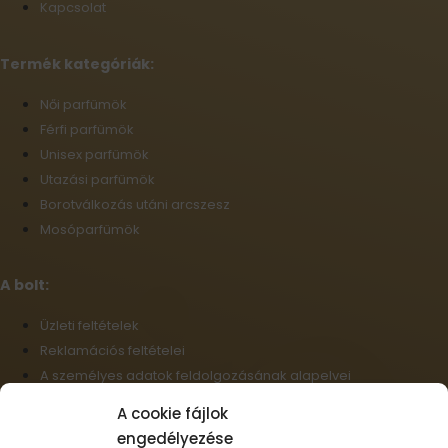
Kapcsolat
Termék kategóriák:
Női parfümök
Férfi parfümök
Unisex parfümök
Utazási parfümök
Borotválkozás utáni arcszesz
Mosóparfümök
A bolt:
Üzleti feltételek
Reklamációs feltételei
A személyes adatok feldolgozásának alapelvei
Szállítási információk
A cookie fájlok
Cookie-fájlok
engedélyezése