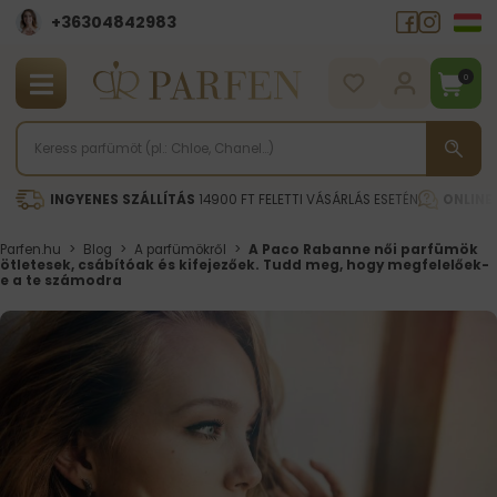
+36304842983
0
INGYENES SZÁLLÍTÁS
14900 FT FELETTI VÁSÁRLÁS ESETÉN
ONLINE
Parfen.hu
>
Blog
>
A parfümökről
>
A Paco Rabanne női parfümök
ötletesek, csábítóak és kifejezőek. Tudd meg, hogy megfelelőek-
e a te számodra