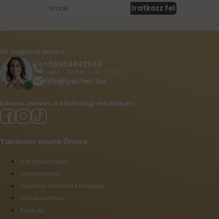
Iratkozz fel
Itt vagyunk neked:
+36304842983
(Hétfő - Péntek: 9:00 - 17:00)
info@parfen.hu
Kövess minket a közösségi médiában:
Tanácsot adunk Önnek:
Illat tanácsadó
Vélemények
Gyakran ismételt kérdések
Illatakadémia
Artykuły