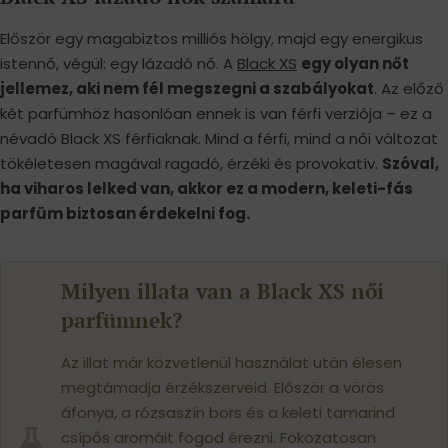
Először egy magabiztos milliós hölgy, majd egy energikus
istennő, végül: egy lázadó nő. A
Black XS
egy olyan nőt
jellemez, aki nem fél megszegni a szabályokat
. Az előző
két parfümhöz hasonlóan ennek is van férfi verziója – ez a
névadó Black XS férfiaknak. Mind a férfi, mind a női változat
tökéletesen magával ragadó, érzéki és provokatív.
Szóval,
ha viharos lelked van, akkor ez a modern, keleti-fás
parfüm biztosan érdekelni fog.
Milyen illata van a Black XS női
parfümnek?
Az illat már közvetlenül használat után élesen
megtámadja érzékszerveid. Először a vörös
áfonya, a rózsaszín bors és a keleti tamarind
csípős aromáit fogod érezni. Fokozatosan