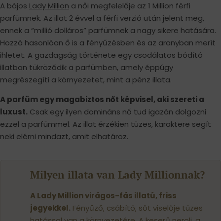
A bájos
Lady Million
a női megfelelője az 1 Million férfi
parfümnek. Az illat 2 évvel a férfi verzió után jelent meg,
ennek a “millió dolláros” parfümnek a nagy sikere hatására.
Hozzá hasonlóan ő is a fényűzésben és az aranyban merít
ihletet. A gazdagság története egy csodálatos bódító
illatban tükröződik a parfümben, amely éppúgy
megrészegíti a környezetet, mint a pénz illata.
A parfüm egy magabiztos nőt képvisel, aki szereti a
luxust.
Csak egy ilyen domináns nő tud igazán dolgozni
ezzel a parfümmel. Az illat érzékien tüzes, karaktere segít
neki elérni mindazt, amit elhatároz.
Milyen illata van Lady Millionnak?
A Lady Million virágos-fás illatú, friss
jegyekkel.
Fényűző, csábító, sőt viselője tüzes
hatással van a környezetére. A keserű neroli, a