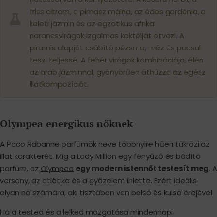
friss citrom, a pimasz málna, az édes gardénia, a
keleti jázmin és az egzotikus afrikai
narancsvirágok izgalmas koktélját ötvözi. A
piramis alapját csábító pézsma, méz és pacsuli
teszi teljessé. A fehér virágok kombinációja, élén
az arab jázminnal, gyönyörűen áthúzza az egész
illatkompozíciót.
Olympea energikus nőknek
A Paco Rabanne parfümök neve többnyire hűen tükrözi az
illat karakterét. Míg a Lady Million egy fényűző és bódító
parfüm, az
Olympea
egy modern istennőt testesít meg
. A
verseny, az atlétika és a győzelem ihlette. Ezért ideális
olyan nő számára, aki tisztában van belső és külső erejével.
Ha a tested és a lelked mozgatása mindennapi