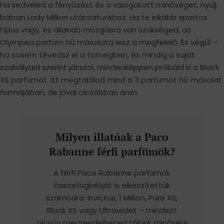
Ha kedveled a fényűzést és a válogatott minőséget, nyúlj
bátran Lady Million utánzatunkhoz. Ha te inkább sportos
típus vagy, és állandó mozgásra van szükséged, az
Olympea parfüm hű másolata lesz a megfelelő. És végül –
ha sosem tévedsz el a tömegben, és mindig a saját
szabályaid szerint játszol, mindenképpen próbáld ki a Black
XS parfümöt. Itt megtalálod mind a 3 parfümöt hű másolat
formájában, de jóval olcsóbban áron.
Milyen illatúak a Paco
Rabanne férfi parfümök?
A férfi Paco Rabanne parfümök
összefoglalóját is elkészítettük
számodra. Invictus, 1 Million, Pure XS,
Black XS vagy Ultraviolet – mindezt
olcsón megrendelheted tőlünk minőségi