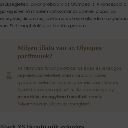
szükségleted, akkor próbáld ki az Olympea-t. A koncepció a
görög istennő modern változatának ötletén alapul, aki
energikus, dinamikus, szelleme és teste állandó mozgásban
van. Férfi megfelelője az Invictus parfüm.
Milyen illata van az Olympea
parfümnek?
Az Olympea finoman ötvözi az édes és a virágos
jegyeket, amelyeket zöld mandarin, tüzes
gyömbér, selymes kasmír, aromás szantálfa és
érzéki borostyán egészít ki. Az eredmény egy
orientális, de egyben friss illat
, amely
folyamatosan lüktet az energiától.
Black XS lázadó nők számára