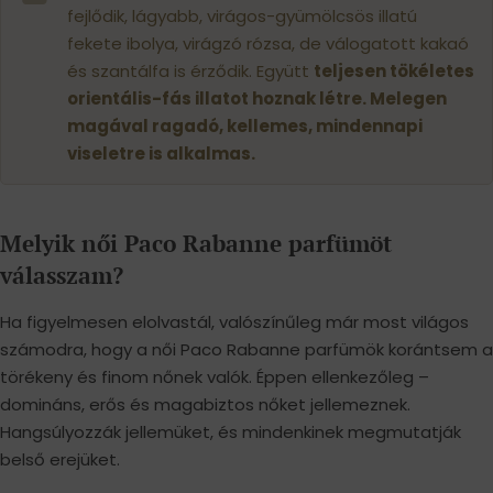
fejlődik, lágyabb, virágos-gyümölcsös illatú
fekete ibolya, virágzó rózsa, de válogatott kakaó
és szantálfa is érződik. Együtt
teljesen tökéletes
orientális-fás illatot hoznak létre. Melegen
magával ragadó, kellemes, mindennapi
viseletre is alkalmas.
Melyik női Paco Rabanne parfümöt
válasszam?
Ha figyelmesen elolvastál, valószínűleg már most világos
számodra, hogy a női Paco Rabanne parfümök korántsem a
törékeny és finom nőnek valók. Éppen ellenkezőleg –
domináns, erős és magabiztos nőket jellemeznek.
Hangsúlyozzák jellemüket, és mindenkinek megmutatják
belső erejüket.