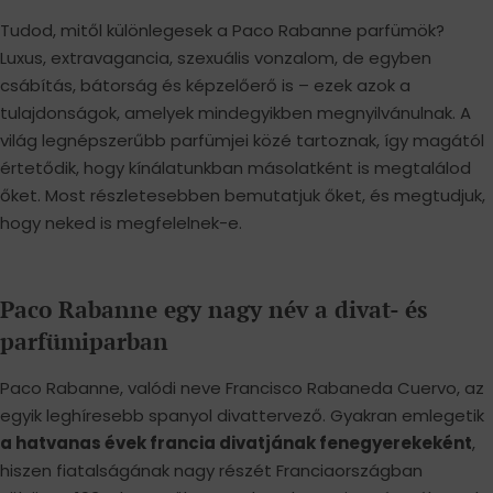
Tudod, mitől különlegesek a Paco Rabanne parfümök?
Luxus, extravagancia, szexuális vonzalom, de egyben
csábítás, bátorság és képzelőerő is – ezek azok a
tulajdonságok, amelyek mindegyikben megnyilvánulnak. A
világ legnépszerűbb parfümjei közé tartoznak, így magától
értetődik, hogy kínálatunkban másolatként is megtalálod
őket. Most részletesebben bemutatjuk őket, és megtudjuk,
hogy neked is megfelelnek-e.
Paco Rabanne egy nagy név a divat- és
parfümiparban
Paco Rabanne, valódi neve Francisco Rabaneda Cuervo, az
egyik leghíresebb spanyol divattervező. Gyakran emlegetik
a hatvanas évek francia divatjának fenegyerekeként
,
hiszen fiatalságának nagy részét Franciaországban