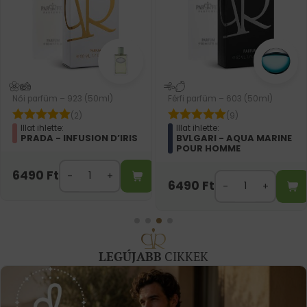
Női parfüm – 923 (50ml)
Férfi parfüm – 603 (50ml)
(2)
(9)
Illat ihlette:
Illat ihlette:
PRADA - INFUSION D’IRIS
BVLGARI - AQUA MARINE
POUR HOMME
6490
Ft
6490
Ft
LEGÚJABB
CIKKEK