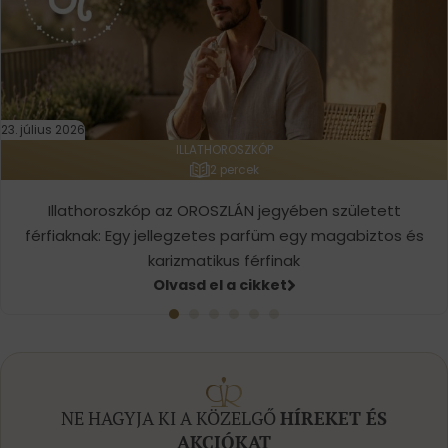
23. július 2026
ILLATHOROSZKÓP
2 percek
Illathoroszkóp az OROSZLÁN jegyében született
férfiaknak: Egy jellegzetes parfüm egy magabiztos és
karizmatikus férfinak
Olvasd el a cikket
NE HAGYJA KI A KÖZELGŐ
HÍREKET ÉS
AKCIÓKAT