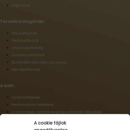
Kapcsolat
Termék kategóriák:
Női parfümök
Férfi parfümök
Unisex parfümök
Utazási parfümök
Borotválkozás utáni arcszesz
Mosóparfümök
A bolt:
Üzleti feltételek
Reklamációs feltételei
A személyes adatok feldolgozásának alapelvei
Szállítási információk
A cookie fájlok
Cookie-fájlok