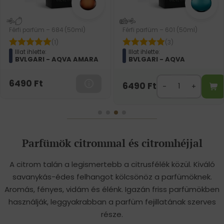
Férfi parfüm – 684 (50ml)
Férfi parfüm – 601 (50ml)
(1)
(3)
Illat ihlette:
Illat ihlette:
BVLGARI - AQVA AMARA
BVLGARI - AQVA
6490
Ft
6490
Ft
Parfümök citrommal és citromhéjjal
A citrom talán a legismertebb a citrusfélék közül. Kiváló
savanykás-édes felhangot kölcsönöz a parfümöknek.
Aromás, fényes, vidám és élénk. Igazán friss parfümökben
használják, leggyakrabban a parfüm fejillatának szerves
része.