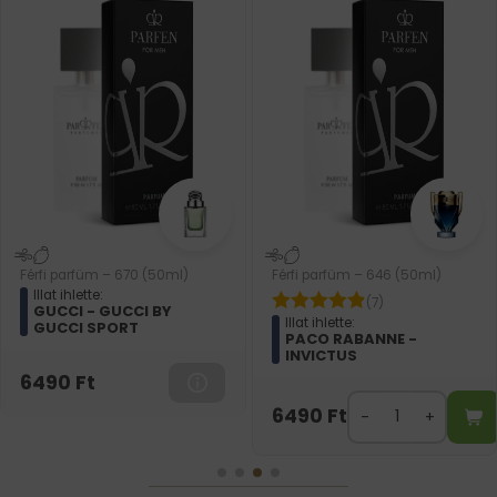
Férfi parfüm – 670 (50ml)
Férfi parfüm – 646 (50ml)
Illat ihlette:
(7)
GUCCI - GUCCI BY
Illat ihlette:
GUCCI SPORT
PACO RABANNE -
INVICTUS
6490
Ft
6490
Ft