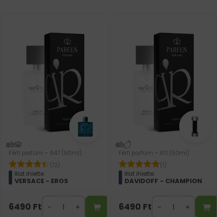
Férfi parfüm – 647 (50ml)
Férfi parfüm – 611 (50ml)
(12)
(1)
Illat ihlette:
Illat ihlette:
VERSACE - EROS
DAVIDOFF - CHAMPION
6490
Ft
6490
Ft