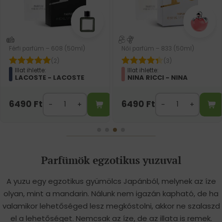
Férfi parfüm – 608 (50ml)
Női parfüm – 833 (50ml)
(2)
(3)
Illat ihlette:
Illat ihlette:
LACOSTE - LACOSTE
NINA RICCI - NINA
6490
Ft
6490
Ft
Parfümök egzotikus yuzuval
A yuzu egy egzotikus gyümölcs Japánból, melynek az íze
olyan, mint a mandarin. Nálunk nem igazán kapható, de ha
valamikor lehetőséged lesz megkóstolni, akkor ne szalaszd
el a lehetőséget. Nemcsak az íze, de az illata is remek.