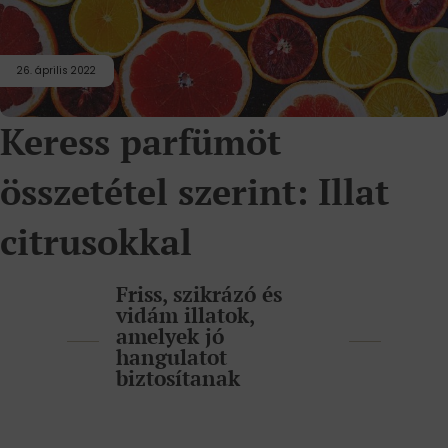
26. április 2022
Keress parfümöt
összetétel szerint: Illat
citrusokkal
Friss, szikrázó és
vidám illatok,
amelyek jó
hangulatot
biztosítanak