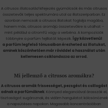
A
citrusos illatcsalád
kifejezés gyümölcsök és más citrusos
összetevők teljes spektrumára utal az illatszeriparban. Ez
azonban nemcsak a citrusos illatokat foglalja magába,
hanem más, citrusos aromájú összetevőkre is utalhat –
mint például a citromfű vagy a verbéna. A kompozíciók
többnyire a parfüm fejillatát képezik.
Így közvetlenül
a parfüm legfelső tónusaiban érezheted az illatukat,
aminek köszönhetően már röviddel a használat után
kellemesen csiklandozza az orrod.
Mi jellemző a citrusos aromákra?
A citrusos aromák frissességet, pezsgést és csillogást
adnak a parfümöknek
. Könnyed eleganciával árasszák el,
tisztaságot sugároznak, és vidám hangulatot kölcsönöznek
a napsütéses napokon. Magasabb koncentrációban