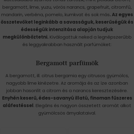
bergamott, lime, yuzu, vörös narancs, grapefruit, citromfű,
mandarin, verbéna, pomelo, kumkvat és sok más
. Az egyes
összetevőket leginkább a savasságuk, keserűségük és
édességük intenzitása alapján tudjuk
megkülönböztetni.
Kiválogattuk neked a legnépszerűbb
és leggyakrabban használt parfümöket:
Bergamott parfümök
A bergamott, ill. citrus bergamia egy citrusos gyümölcs,
nagyobb lime kinézetre. Az aromája és az íze azonban
jobban hasonlít a citrom és a narancs keresztezésére.
Enyhén keserű, édes-savanyú illatú, finoman fűszeres
aláfestéssel
. Elegáns és nagyon összetett aromát alkot
gyümölcsös árnyalataival.