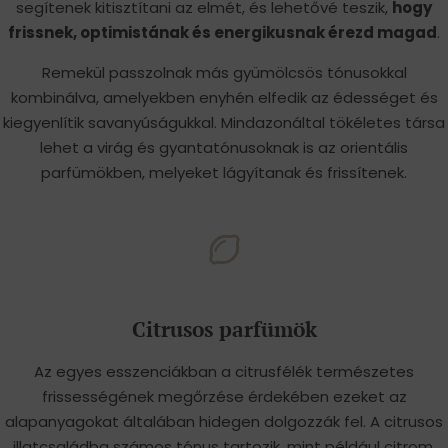
segítenek kitisztítani az elmét, és lehetővé teszik,
hogy
frissnek, optimistának és energikusnak érezd magad
.
Remekül passzolnak más gyümölcsös tónusokkal
kombinálva, amelyekben enyhén elfedik az édességet és
kiegyenlítik savanyúságukkal. Mindazonáltal tökéletes társa
lehet a virág és gyantatónusoknak is az orientális
parfümökben, melyeket lágyítanak és frissítenek.
Citrusos parfümök
Az egyes esszenciákban a citrusfélék természetes
frissességének megőrzése érdekében ezeket az
alapanyagokat általában hidegen dolgozzák fel. A citrusos
illatcsaládba számos tónus tartozik, mint például citrom,