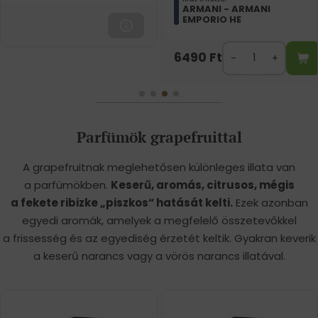
ARMANI - ARMANI
EMPORIO HE
6490
Ft
Parfümök grapefruittal
A grapefruitnak meglehetősen különleges illata van
a parfümökben.
Keserű, aromás, citrusos, mégis
a fekete ribizke „piszkos“ hatását kelti.
Ezek azonban
egyedi aromák, amelyek a megfelelő összetevőkkel
a frissesség és az egyediség érzetét keltik. Gyakran keverik
a keserű narancs vagy a vörös narancs illatával.