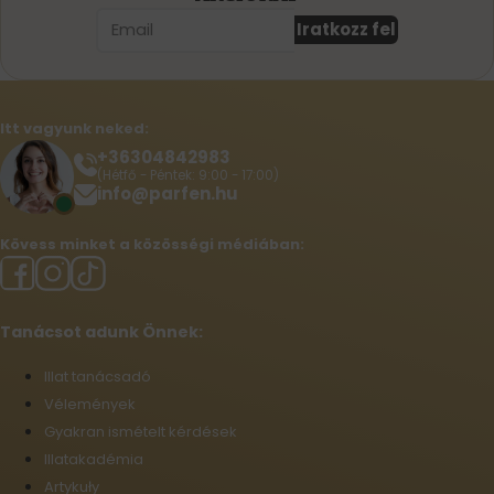
Iratkozz fel
Itt vagyunk neked:
+36304842983
(Hétfő - Péntek: 9:00 - 17:00)
info@parfen.hu
Kövess minket a közösségi médiában:
Tanácsot adunk Önnek:
Illat tanácsadó
Vélemények
Gyakran ismételt kérdések
Illatakadémia
Artykuły