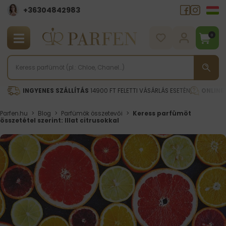
+36304842983
0
INGYENES SZÁLLÍTÁS
14900 FT FELETTI VÁSÁRLÁS ESETÉN
ONLINE
Parfen.hu
>
Blog
>
Parfümök összetevői
>
Keress parfümöt
összetétel szerint: Illat citrusokkal