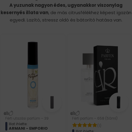
A yuzunak nagyon édes, ugyanakkor viszonylag
kesernyés illata van
, de más citrusfélékhez képest igazán
egyedi. Lazító, stressz oldó és bátorító hatása van.
Férfi utazási parfüm – 39
Férfi parfüm – 658 (50ml)
Illat ihlette:
(1)
ARMANI - EMPORIO
Illat ihlette: